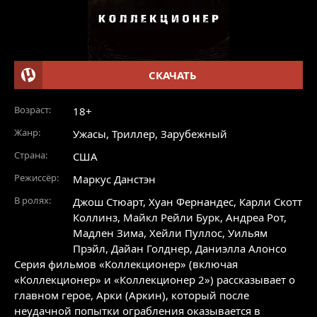
СКАЧАТЬ
Возраст:
18+
Жанр:
Ужасы
,
Триллер
,
Зарубежный
Страна:
США
Режиссёр:
Маркус Данстэн
В ролях:
Джош Стюарт
,
Хуан Фернандес
,
Карли Скотт
Коллинз
,
Майкл Рейли Бурк
,
Андреа Рот
,
Мадлен Зима
,
Хейли Пуллос
,
Уильям
Прэйл
,
Дайан Голднер
,
Даниэлла Алонсо
Серия фильмов «Коллекционер» (включая
«Коллекционер» и «Коллекционер 2») рассказывает о
главном герое, Арки (Аркин), который после
неудачной попытки ограбления оказывается в